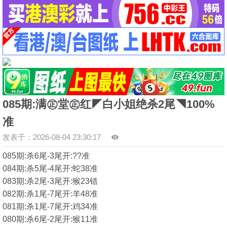
085期:满㊣堂㊣红◤白小姐绝杀2尾◥100%
准
发表于：2026-08-04 23:30:17
085期:杀6尾-3尾开:??准
084期:杀5尾-4尾开:蛇38准
083期:杀2尾-3尾开:猴23错
082期:杀1尾-7尾开:羊48准
081期:杀1尾-7尾开:鸡34准
080期:杀6尾-2尾开:猴11准