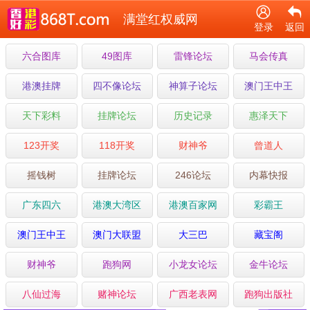
满堂红权威网
登录
返回
六合图库
49图库
雷锋论坛
马会传真
港澳挂牌
四不像论坛
神算子论坛
澳门王中王
天下彩料
挂牌论坛
历史记录
惠泽天下
123开奖
118开奖
财神爷
曾道人
摇钱树
挂牌论坛
246论坛
内幕快报
广东四六
港澳大湾区
港澳百家网
彩霸王
澳门王中王
澳门大联盟
大三巴
藏宝阁
财神爷
跑狗网
小龙女论坛
金牛论坛
八仙过海
赌神论坛
广西老表网
跑狗出版社