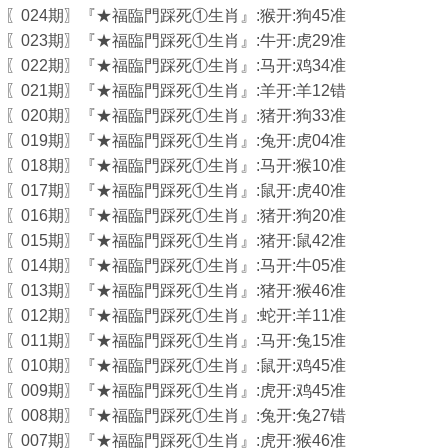
〖024期〗『★福臨門踩死①生肖』:猴开:狗45准
〖023期〗『★福臨門踩死①生肖』:牛开:虎29准
〖022期〗『★福臨門踩死①生肖』:马开:鸡34准
〖021期〗『★福臨門踩死①生肖』:羊开:羊12错
〖020期〗『★福臨門踩死①生肖』:猪开:狗33准
〖019期〗『★福臨門踩死①生肖』:兔开:虎04准
〖018期〗『★福臨門踩死①生肖』:马开:猴10准
〖017期〗『★福臨門踩死①生肖』:鼠开:虎40准
〖016期〗『★福臨門踩死①生肖』:猪开:狗20准
〖015期〗『★福臨門踩死①生肖』:猪开:鼠42准
〖014期〗『★福臨門踩死①生肖』:马开:牛05准
〖013期〗『★福臨門踩死①生肖』:猪开:猴46准
〖012期〗『★福臨門踩死①生肖』:蛇开:羊11准
〖011期〗『★福臨門踩死①生肖』:马开:兔15准
〖010期〗『★福臨門踩死①生肖』:鼠开:鸡45准
〖009期〗『★福臨門踩死①生肖』:虎开:鸡45准
〖008期〗『★福臨門踩死①生肖』:兔开:兔27错
〖007期〗『★福臨門踩死①生肖』:虎开:猴46准