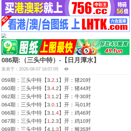
086期:（三头中特）-【日月潭水】
发表于：2026-08-07 16:07:09
059期：三头中特【3.
2
.1】开：猪20对
060期：三头中特【3.
4
.2】开：猪44对
062期：三头中特【
3
.1.2】开：牛30对
064期：三头中特【3.
0
.1】开：马01对
066期：三头中特【3.1.
4
】开：鸡46对
067期：三头中特【
1
.2.3】开：鸡10对
069期：三头中特【4.1.
3
】开：猴35对