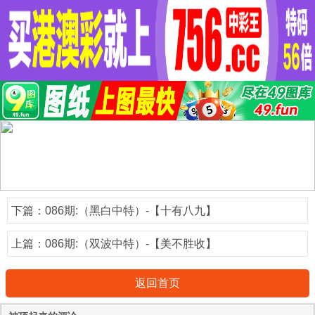
下篇：
086期:（黑白中特）-【十有八九】
上篇：
086期:（双波中特）-【美不胜收】
返回首页