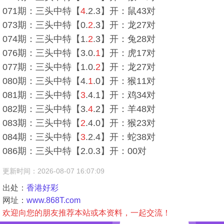
071期：三头中特【
4
.2.3】开：鼠43对
073期：三头中特【0.
2
.3】开：龙27对
074期：三头中特【1.
2
.3】开：兔28对
076期：三头中特【3.0.
1
】开：虎17对
077期：三头中特【1.0.
2
】开：龙27对
080期：三头中特【4.
1
.0】开：猴11对
081期：三头中特【
3
.4.1】开：鸡34对
082期：三头中特【3.
4
.2】开：羊48对
083期：三头中特【
2
.4.0】开：猴23对
084期：三头中特【
3
.2.4】开：蛇38对
086期：三头中特【2.0.3】开：00对
更新时间：2026-08-07 16:07:09
出处：
香港好彩
网址：
www.868T.com
欢迎向您的朋友推荐本站或本资料，一起交流！