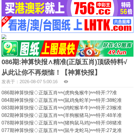
086期:神算快报∧精准(正版五肖)顶级特料√
从此让你不再烦恼！【神算快报】
发表于：2026-08-07 5:00:16
086期神算快报◇正版五肖≈≈(虎狗兔猴牛)≈≈特开:??准
084期神算快报◇正版五肖≈≈(鼠鸡兔蛇羊)≈≈特开:38蛇准
083期神算快报◇正版五肖≈≈(鸡蛇猴羊牛)≈≈特开:23猴准
082期神算快报◇正版五肖≈≈(羊狗猴猪马)≈≈特开:48羊准
078期神算快报◇正版五肖≈≈(猪狗鼠马鸡)≈≈特开:08猪准
077期神算快报◇正版五肖≈≈(鼠牛龙蛇马)≈≈特开:27龙准