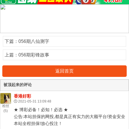
下篇：
056期八仙测字
上篇：
056期彩锋故事
返回首页