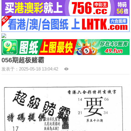
056期超极赌霸
发表于：2025-05-18 13:04:42