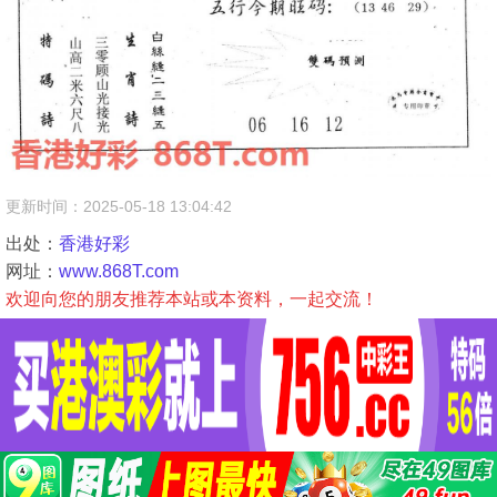
更新时间：2025-05-18 13:04:42
出处：
香港好彩
网址：
www.868T.com
欢迎向您的朋友推荐本站或本资料，一起交流！